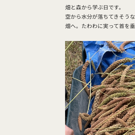
畑と森から学ぶ日です。
空から水分が落ちてきそう
畑へ。たわわに実って首を