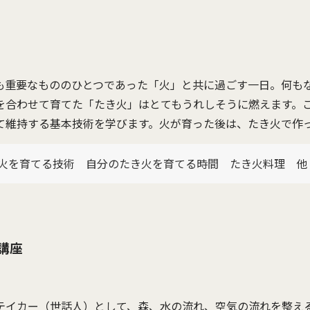
も重要なもののひとつであった「火」と共に過ごす一日。何も
を合わせて育てた「たき火」はとてもうれしそうに燃えます。
て維持する基本技術を学びます。火が育った後は、たき火で作
火を育てる技術 自分のたき火を育てる時間 たき火料理 他
講座
テイカー（世話人）として、森、水の流れ、空気の流れを整える