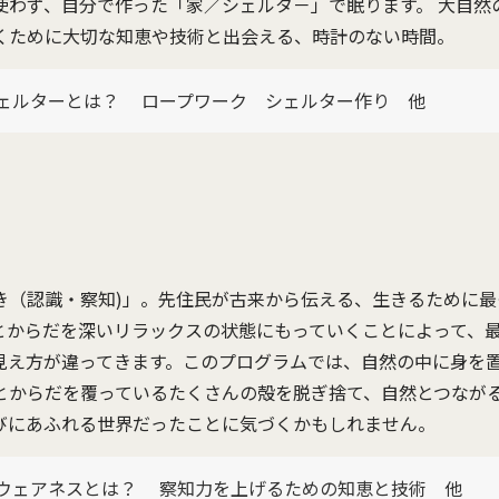
使わず、自分で作った「家／シェルタ－」で眠ります。 大自然
くために大切な知恵や技術と出会える、時計のない時間。
ェルターとは？ ロープワーク シェルター作り 他
き（認識・察知)」。先住民が古来から伝える、生きるために
とからだを深いリラックスの状態にもっていくことによって、
見え方が違ってきます。このプログラムでは、自然の中に身を
とからだを覆っているたくさんの殻を脱ぎ捨て、自然とつなが
びにあふれる世界だったことに気づくかもしれません。
ウェアネスとは？ 察知力を上げるための知恵と技術 他