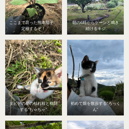
ここまで育った熊本茄子
朝の6時からケーンと鳴き
定植するぞ！
続けるキジ
ダビデの星の枯れ枝と格闘
初めて畑を散歩する“ろっく
する“ちゃちゃ”
ん”