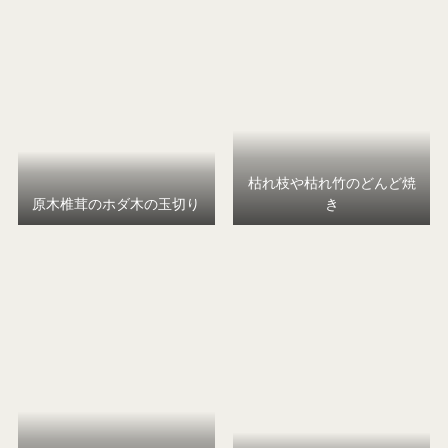
枯れ枝や枯れ竹のどんど焼
原木椎茸のホダ木の玉切り
き