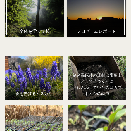
全体を学ぶ学校
プログラムレポート
踏込温床後の床材は腐葉土
として苗づくりに
おねんねしていたのはカブ
春を告げるムスカリ
トムシの幼虫