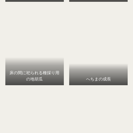
床の間に祀られる種採り用
の地胡瓜
へちまの成長