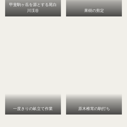
甲斐駒ヶ岳を源とする尾白
川渓谷
果樹の剪定
一度きりの畝立て作業
原木椎茸の駒打ち