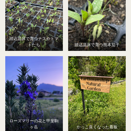
踏込温床で育つナスやトマ
トたち
踏込温床で育つ熊本茄子
ローズマリーの花と甲斐駒
ヶ岳
かっこ良くなった看板