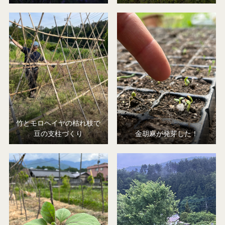
竹とモロヘイヤの枯れ枝で
豆の支柱づくり
金胡麻が発芽した！