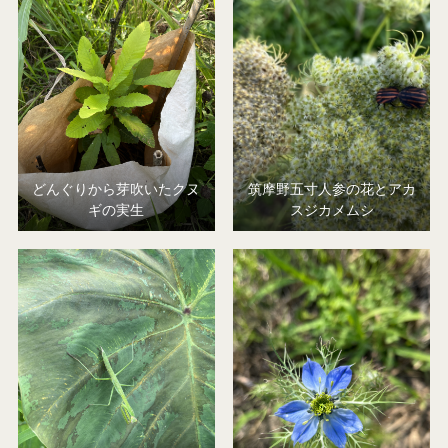
どんぐりから芽吹いたクヌ
筑摩野五寸人参の花とアカ
ギの実生
スジカメムシ