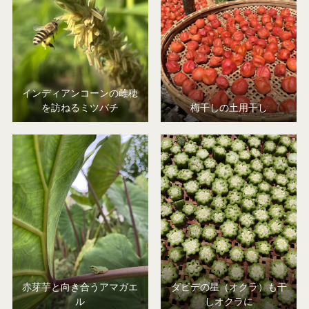
インディアンコーンの雌穂
を訪ねるミツバチ
梅干しの土用干し
赤芽芋と向き合うアマガエ
ダビデの星（オクラ）も干
ル
しオクラに