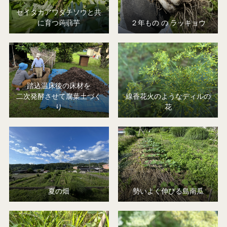
セイタカアワダチソウと共
に育つ蒟蒻芋
２年もの の ラッキョウ
踏込温床後の床材を
二次発酵させて腐葉土づく
線香花火のようなディルの
り
花
夏の畑
勢いよく伸びる島南瓜