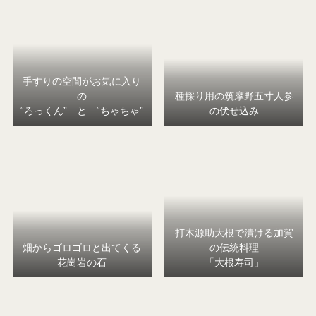
手すりの空間がお気に入り
の
種採り用の筑摩野五寸人参
“ろっくん” と “ちゃちゃ”
の伏せ込み
打木源助大根で漬ける加賀
畑からゴロゴロと出てくる
の伝統料理
花崗岩の石
「大根寿司」