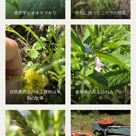
赤芽芋とオオカマキリ
待ちに待ったニゲラの開花
自然農西瓜の人工授粉は早
金胡麻の花を訪ねるミツバ
朝の仕事
チ