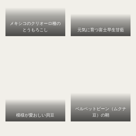
メキシコのクリオーロ種の
とうもろこし
元気に育つ富士早生甘藍
ベルベットビーン（ムクナ
模様が愛おしい貝豆
豆）の鞘