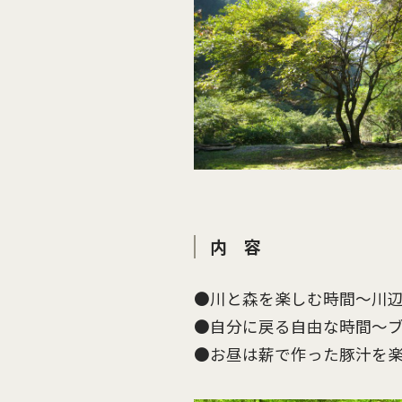
内 容
●川と森を楽しむ時間〜川
●自分に戻る自由な時間〜
●お昼は薪で作った豚汁を