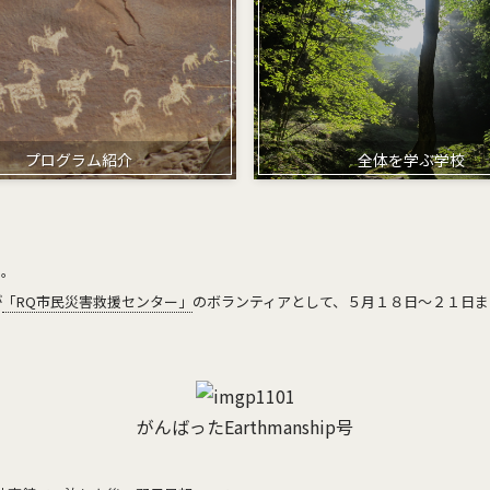
プログラム紹介
全体を学ぶ学校
り。
が
「RQ市民災害救援センター」
のボランティアとして、５月１８日〜２１日ま
がんばったEarthmanship号