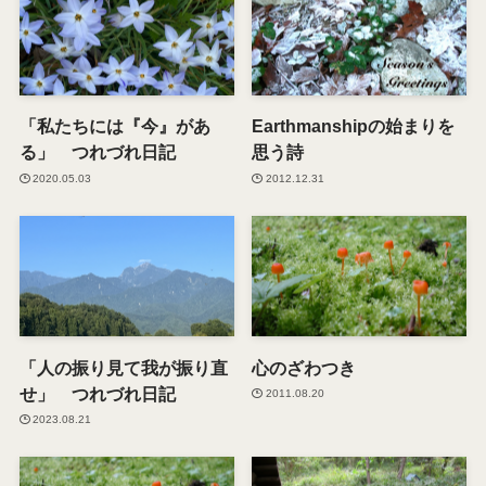
「私たちには『今』があ
Earthmanshipの始まりを
る」 つれづれ日記
思う詩
2020.05.03
2012.12.31
「人の振り見て我が振り直
心のざわつき
せ」 つれづれ日記
2011.08.20
2023.08.21