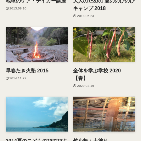
地球のケア・テイカー講座
大人のための 夏ののびのび
キャンプ 2018
2013.09.10
2018.05.23
早春たき火塾 2015
全体を学ぶ学校 2020
【春】
2014.11.22
2020.02.15
2014夏のこどものびのびキ
竹小舞＋土塗り