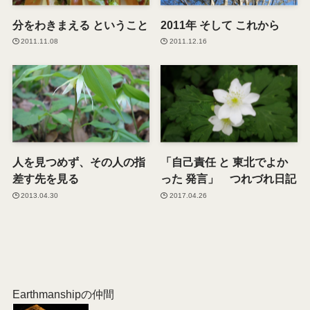
分をわきまえる ということ
2011年 そして これから
2011.11.08
2011.12.16
人を見つめず、その人の指
「自己責任 と 東北でよか
差す先を見る
った 発言」 つれづれ日記
2013.04.30
2017.04.26
Earthmanshipの仲間